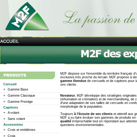
M2F dispose sur l’ensemble du territoire français d
exclusive très proche du terrain. M2F propose à de
gamme étendue
de cercueils et de capitons pour l
Cercueil
ses clients.
Gamme Base
Gamme Classique
Novateur
, M2F développe des stratégies original
(inhumation et crémation) et de merchandising, de cr
Gamme Prestige
d'une adaptation de ses tailles de cercueils en confo
morphologie de la population.
Capitons
A volant
Toujours
à l’écoute de ses clients
et attentif aux g
M2F a su faire évoluer ses gammes de produits e
Sans volant
qualité
irréprochable tout en répondant aux attente
Accessoires
questions environnementales.
Croix et emblèmes
Croix