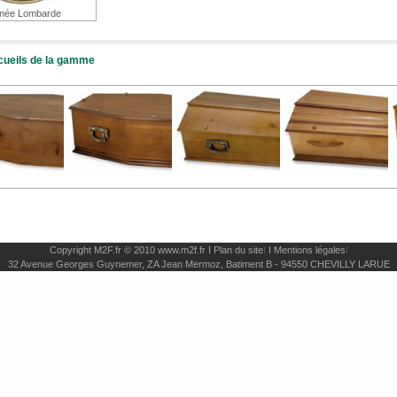
gnée Lombarde
cueils de la gamme
Copyright M2F.fr © 2010
www.m2f.fr I
Plan du site
I
I
Mentions légales
I
32 Avenue Georges Guynemer, ZA Jean Mermoz, Batiment B - 94550 CHEVILLY LARUE