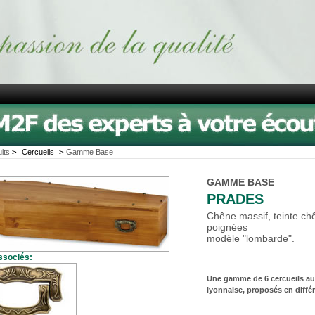
its
>
Cercueils
>
Gamme Base
GAMME BASE
PRADES
Chêne massif, teinte chê
poignées
modèle "lombarde".
ssociés:
Une gamme de 6 cercueils aux
lyonnaise, proposés en différ