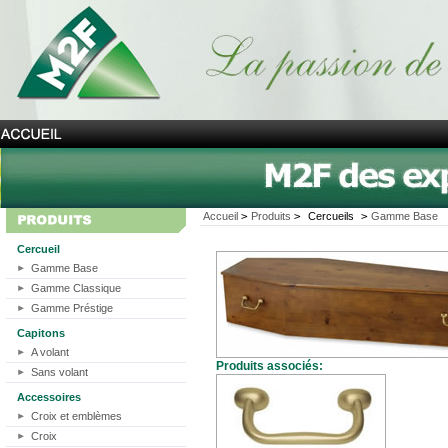
Accueil
>
Produits
>
Cercueils
>
Gamme Base
Cercueil
Gamme Base
Gamme Classique
Gamme Préstige
Capitons
A volant
Produits associés:
Sans volant
Accessoires
Croix et emblèmes
Croix