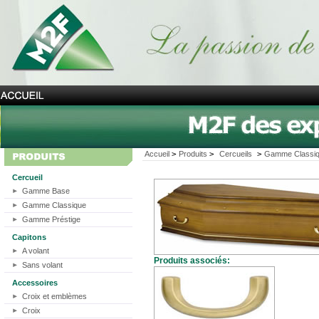
Accueil
>
Produits
>
Cercueils
>
Gamme Classi
Cercueil
Gamme Base
Gamme Classique
Gamme Préstige
Capitons
A volant
Produits associés:
Sans volant
Accessoires
Croix et emblèmes
Croix