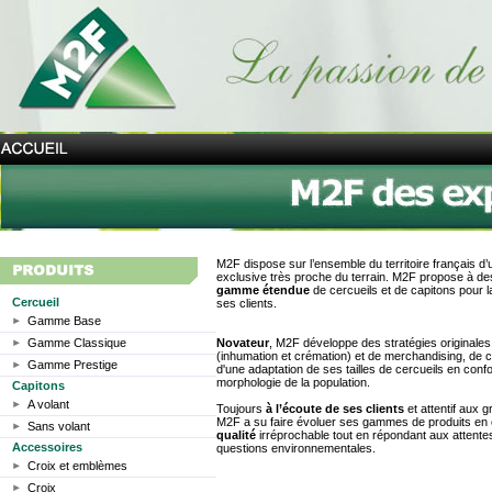
M2F dispose sur l’ensemble du territoire français d
exclusive très proche du terrain. M2F propose à de
gamme étendue
de cercueils et de capitons pour l
Cercueil
ses clients.
Gamme Base
Gamme Classique
Novateur
, M2F développe des stratégies original
(inhumation et crémation) et de merchandising, de cr
Gamme Prestige
d'une adaptation de ses tailles de cercueils en confo
morphologie de la population.
Capitons
A volant
Toujours
à l’écoute de ses clients
et attentif aux g
M2F a su faire évoluer ses gammes de produits e
Sans volant
qualité
irréprochable tout en répondant aux attente
Accessoires
questions environnementales.
Croix et emblèmes
Croix